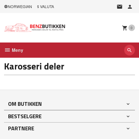
Gå
NORWEGIAN
VALUTA
til
innholdet
0
Meny
Karosseri deler
OM BUTIKKEN
BESTSELGERE
PARTNERE