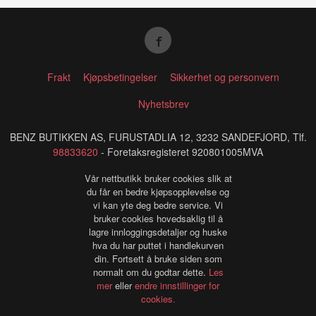
Frakt
Kjøpsbetingelser
Sikkerhet og personvern
Nyhetsbrev
BENZ BUTIKKEN AS, FURUSTADLIA 12, 3232 SANDEFJORD, Tlf.
98833620
- Foretaksregisteret 920801005MVA
Vår nettbutikk bruker cookies slik at
du får en bedre kjøpsopplevelse og
vi kan yte deg bedre service. Vi
bruker cookies hovedsaklig til å
lagre innloggingsdetaljer og huske
hva du har puttet i handlekurven
din. Fortsett å bruke siden som
normalt om du godtar dette.
Les
mer
eller
endre innstillinger for
cookies.