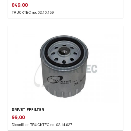
inkl.
Pris
849,00
mva.
TRUCKTEC no: 02.10.159
DRIVSTIFFFILTER
inkl.
Pris
99,00
mva.
Dieselfilter. TRUCKTEC no: 02.14.027