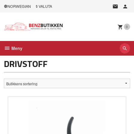
Gå
NORWEGIAN
VALUTA
til
innholdet
0
Meny
DRIVSTOFF