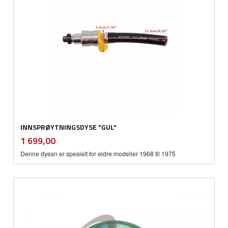
INNSPRØYTNINGSDYSE "GUL"
inkl.
Pris
1 699,00
mva.
Denne dyesn er spesielt for eldre modeller 1968 til 1975