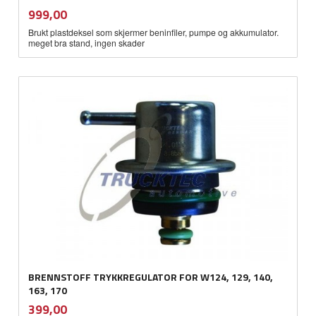
inkl.
Pris
999,00
mva.
Brukt plastdeksel som skjermer beninfiler, pumpe og akkumulator.
meget bra stand, ingen skader
BRENNSTOFF TRYKKREGULATOR FOR W124, 129, 140,
163, 170
inkl.
Pris
399,00
mva.