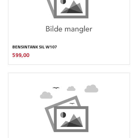
BENSINTANK SIL W107
inkl.
Pris
599,00
mva.