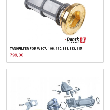
TANKFILTER FOR W107, 108, 110,111,113,115
inkl.
Pris
799,00
mva.