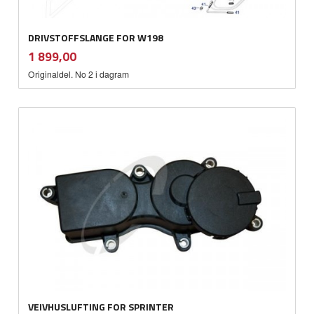
DRIVSTOFFSLANGE FOR W198
inkl.
Pris
1 899,00
mva.
Originaldel. No 2 i dagram
VEIVHUSLUFTING FOR SPRINTER