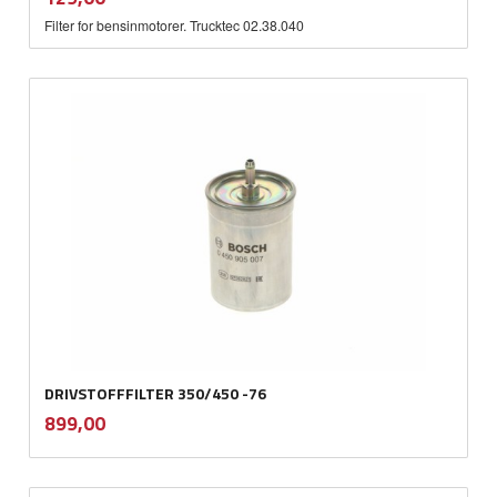
mva.
Filter for bensinmotorer. Trucktec 02.38.040
DRIVSTOFFFILTER 350/450 -76
inkl.
Pris
899,00
mva.