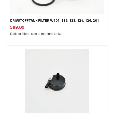
DRIVSTOFFTANK FILTER W107, 116, 123, 124, 126. 201
inkl.
Pris
599,00
mva.
Dette er filteret som er montert i tanken.