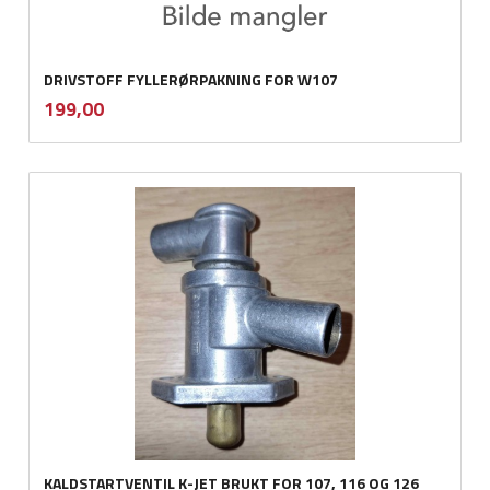
DRIVSTOFF FYLLERØRPAKNING FOR W107
inkl.
Pris
199,00
mva.
KALDSTARTVENTIL K-JET BRUKT FOR 107, 116 OG 126