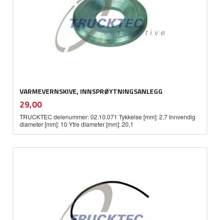
VARMEVERNSKIVE, INNSPRØYTNINGSANLEGG
inkl.
Pris
29,00
mva.
TRUCKTEC delenummer: 02.10.071 Tykkelse [mm]: 2,7 Innvendig
diameter [mm]: 10 Ytre diameter [mm]: 20,1