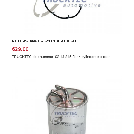
RETURSLANGE 4 SYLINDER DIESEL
inkl.
Pris
629,00
mva.
TRUCKTEC delenummer: 02.13.215 For 4 sylinders motorer