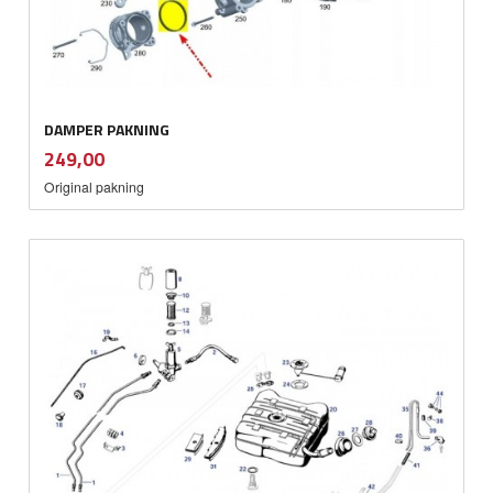
DAMPER PAKNING
inkl.
Pris
249,00
mva.
Original pakning