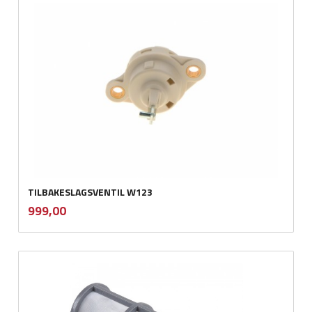
TILBAKESLAGSVENTIL W123
inkl.
Pris
999,00
mva.