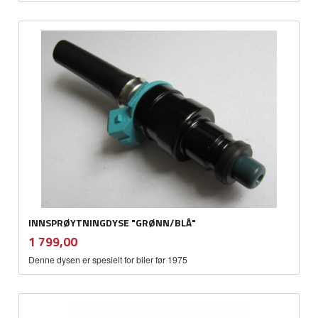
INNSPRØYTNINGDYSE "GRØNN/BLÅ"
inkl.
Pris
1 799,00
mva.
Denne dysen er spesielt for biler før 1975