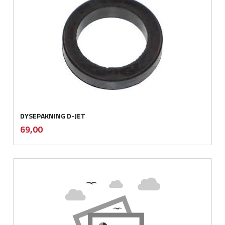
DYSEPAKNING D-JET
inkl.
Pris
69,00
mva.