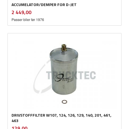
ACCUMELATOR/DEMPER FOR D-JET
inkl.
Pris
2 449,00
mva.
Passer biler før 1976
DRIVSTOFFFILTER W107, 124, 126, 129, 140, 201, 461,
463
inkl.
Pris
129,00