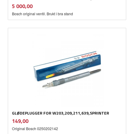
inkl.
Pris
5 000,00
mva.
Bosch original ventil. Brukt i bra stand
GLØDEPLUGGER FOR W203,209,211,639,SPRINTER
inkl.
Pris
149,00
mva.
Original Bosch 0250202142