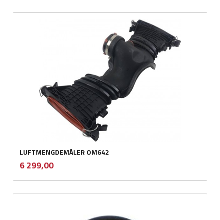
LUFTMENGDEMÅLER OM642
inkl.
Pris
6 299,00
mva.