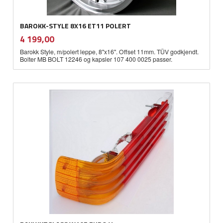
BAROKK-STYLE 8X16 ET11 POLERT
inkl.
Pris
4 199,00
mva.
Barokk Style, m/polert leppe, 8"x16". Offset 11mm. TÜV godkjendt.
Bolter MB BOLT 12246 og kapsler 107 400 0025 passer.