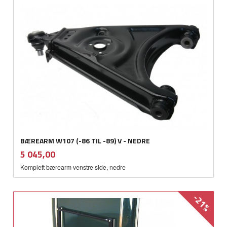
BÆREARM W107 (-86 TIL -89) V - NEDRE
inkl.
Pris
5 045,00
mva.
Komplett bærearm venstre side, nedre
-21%