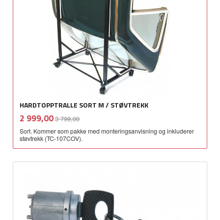
HARDTOPPTRALLE SORT M / STØVTREKK
Rabatt
inkl.
Tilbud
2 999,00
3 799,00
mva.
Sort. Kommer som pakke med monteringsanvisning og inkluderer
støvtrekk (TC-107COV).