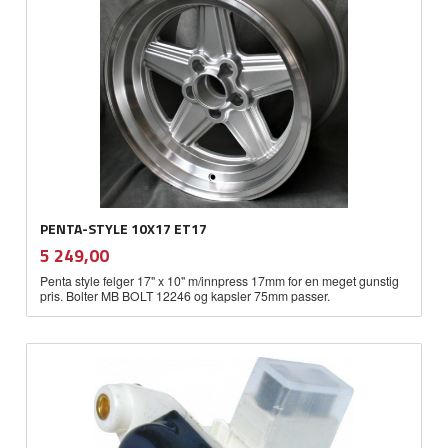
PENTA-STYLE 10X17 ET17
inkl.
Pris
5 249,00
mva.
Penta style felger 17" x 10" m/innpress 17mm for en meget gunstig
pris. Bolter MB BOLT 12246 og kapsler 75mm passer.