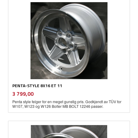
PENTA-STYLE 8X16 ET 11
inkl.
Pris
3 799,00
mva.
Penta style felger for en meget gunstig pris. Godkjendt av TÜV for
W107, W123 og W126 Bolter MB BOLT 12246 passer.