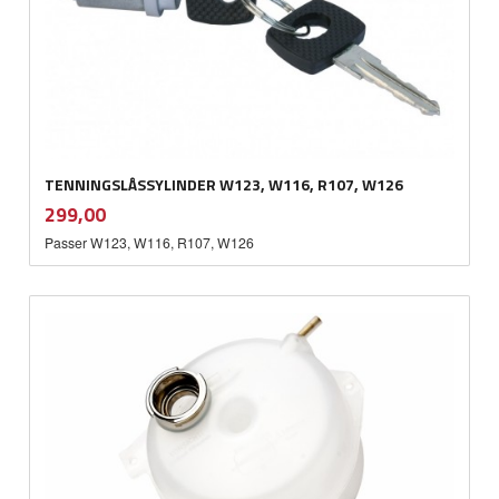
TENNINGSLÅSSYLINDER W123, W116, R107, W126
inkl.
Pris
299,00
mva.
Passer W123, W116, R107, W126