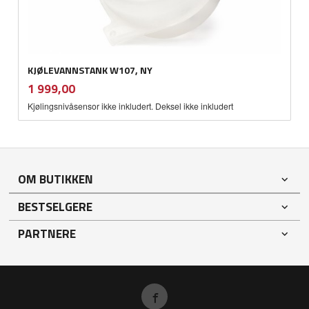
KJØLEVANNSTANK W107, NY
inkl.
Pris
1 999,00
mva.
Kjølingsnivåsensor ikke inkludert. Deksel ikke inkludert
OM BUTIKKEN
BESTSELGERE
PARTNERE