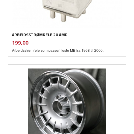
ARBEIDSSTRØMRELE 20 AMP
inkl.
Pris
199,00
mva.
Arbeidsstrømrele som passer fleste MB fra 1968 til 2000.