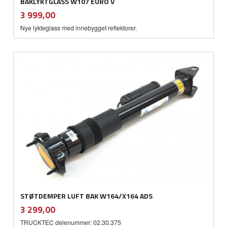
BAKLYKTGLASS W107 EURO V
inkl.
Pris
3 999,00
mva.
Nye lykteglass med innebygget reflektorer.
STØTDEMPER LUFT BAK W164/X164 ADS
inkl.
Pris
3 299,00
mva.
TRUCKTEC delenummer: 02.30.375