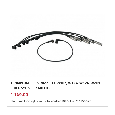
TENNPLUGGLEDNINGSSETT W107, W124, W126, W201
FOR 6 SYLINDER MOTOR
inkl.
Pris
1 149,00
mva.
Pluggsett for 6 sylinder motorer etter 1986. Uro Q4150027