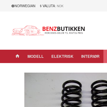
Gå
Lukk
NORWEGIAN
VALUTA
: NOK
til
innholdet
Produkter
MODELL
ELEKTRISK
INTERIØR