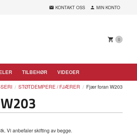
KONTAKT OSS
MIN KONTO
0
ELER
TILBEHØR
VIDEOER
SERI
STØTDEMPERE / FJÆRER
Fjær foran W203
n W203
stk. Vi anbefaler skifting av begge.