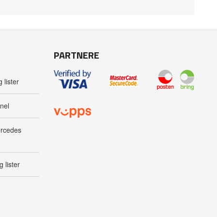
PARTNERE
 lister
nel
ercedes
 lister