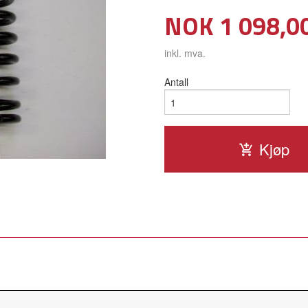
Pris
NOK
1 098,0
inkl. mva.
Antall
Kjøp