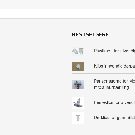
BESTSELGERE
Plastknott for utvendig
Klips innvendig dørpa
Panser stjerne for M
m/blå laurbær-ring
Festeklips for utvendig
Dørklips for gummilist