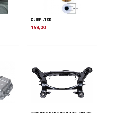
OLJEFILTER
inkl.
Pris
149,00
mva.
Kjøp