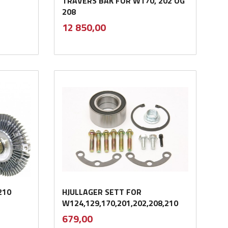
TRAVERS BAK FOR W170, 202 OG
208
inkl.
Pris
12 850,00
mva.
Kjøp
210
HJULLAGER SETT FOR
W124,129,170,201,202,208,210
inkl.
Pris
679,00
mva.