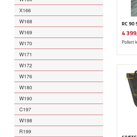
X166
W168
RC 90 
Pris
4 399
W169
Pollert
W170
W171
W172
W176
W180
W190
C197
W198
R199