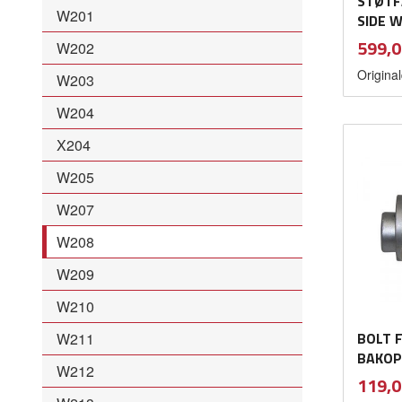
STØTF
W201
SIDE 
Pris
599,0
W202
Original
W203
W204
X204
W205
W207
W208
W209
W210
BOLT 
W211
BAKOP
W212
Pris
119,0