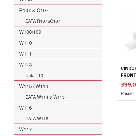
R107 & C107
DATA R107&C107
W108/109
W110
W111
W113
VINDU
FRONT
Data 113
Pris
399,0
W115 / W114
Passer f
DATA W114 & W115
W116
DATA W116
W117