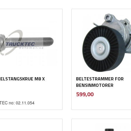
Kjøp
Kjøp
ELSTANGSKRUE M8 X
BELTESTRAMMER FOR
BENSINMOTORER
inkl.
inkl.
Pris
599,00
mva.
mva.
EC no: 02.11.054
Kjøp
Kjøp