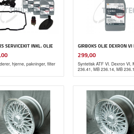
S SERVICEKIT INKL. OLJE
GIRBOKS OLJE DEXRON VI
inkl.
inkl.
Pris
,00
299,00
mva.
mva.
uderer, hjerne, pakninger, filter
Syntetisk ATF VI. Dexron VI,
236.41, MB 236.14, MB 236.
Kjøp
Kjøp