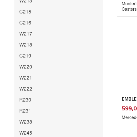
W213
Monterin
Caster
C215
C216
W217
W218
C219
W220
W221
W222
EMBLE
R230
Pris
599,0
R231
Mercede
W238
W245