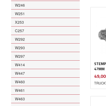
W246
W251
X253
C257
W292
W293
W297
STEMP
W414
47MM
W447
Pris
49,00
W460
TRUCKT
W461
W463