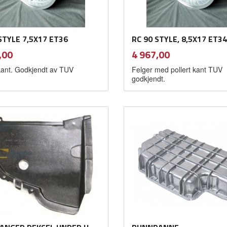
STYLE 7,5X17 ET36
RC 90 STYLE, 8,5X17 ET34
inkl.
inkl.
Pris
,00
4 967,00
mva.
mva.
 kant. Godkjendt av TUV
Felger med pollert kant TUV
godkjendt.
Kjøp
Kjøp