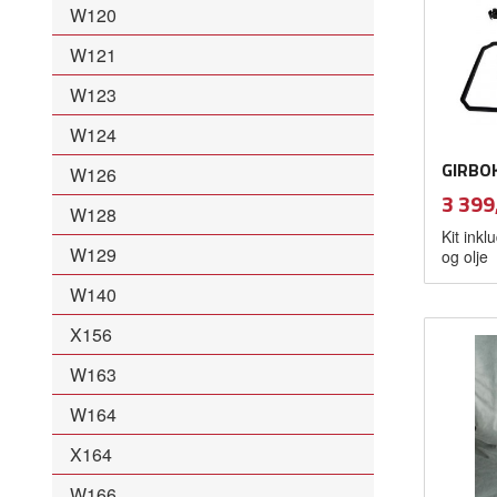
W120
W121
W123
W124
GIRBOK
W126
Pris
3 399
W128
Kit inkl
W129
og olje
W140
X156
W163
W164
X164
W166