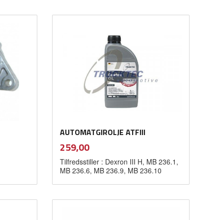
Kjøp
AUTOMATGIROLJE ATFIII
inkl.
Pris
259,00
mva.
Tilfredsstiller : Dexron III H, MB 236.1,
MB 236.6, MB 236.9, MB 236.10
Kjøp