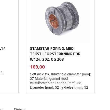
.14
STAMSTAG FORING, MED
TEKSTILFORSTERKNING FOR
W124, 202, OG 208
inkl.
Pris
169,00
mva.
14
Sett av 2 stk. Innvendig diameter [mm]:
27 Material: gummi med
tekstilforsterker Lengde [mm]: 38
Diameter [mm]: 52 Tykkelse [mm]: 52
Kjøp
e ›
Siste »