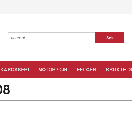
Søk
KAROSSERI
MOTOR / GIR
FELGER
BRUKTE D
08