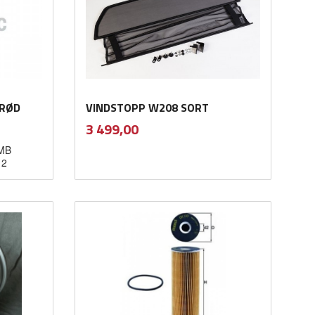
 RØD
VINDSTOPP W208 SORT
inkl.
Pris
3 499,00
mva.
 MB
12
Kjøp