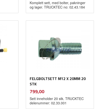
Komplett sett, med bolter, pakninger
og lager. TRUCKTEC no: 02.43.184
Kjøp
FELGBOLTSETT M12 X 20MM 20
STK
inkl.
Pris
799,00
mva.
Sett inneholder 20 stk. TRUCKTEC
delenummer: 02.33.001