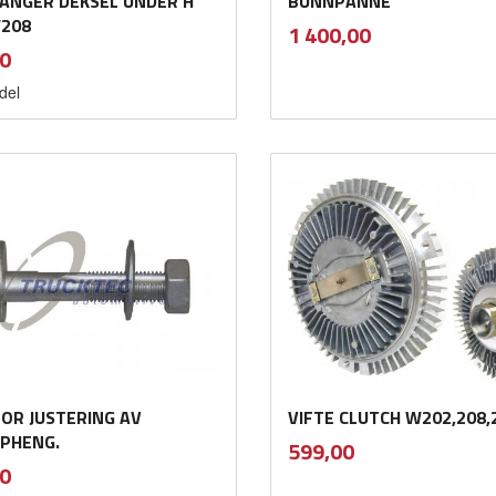
ANGER DEKSEL UNDER H
BUNNPANNE
W208
inkl.
Pris
1 400,00
mva.
inkl.
0
mva.
del
Kjøp
Kjøp
FOR JUSTERING AV
VIFTE CLUTCH W202,208,
PHENG.
inkl.
Pris
599,00
mva.
inkl.
0
mva.