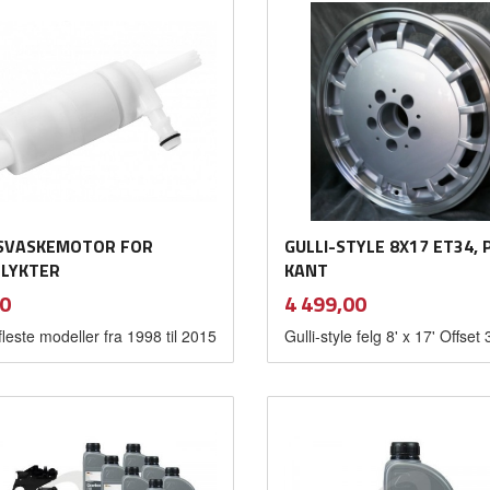
SVASKEMOTOR FOR
GULLI-STYLE 8X17 ET34,
LYKTER
KANT
inkl.
inkl.
Pris
0
4 499,00
mva.
mva.
leste modeller fra 1998 til 2015
Gulli-style felg 8' x 17' Offset 
Kjøp
Kjøp