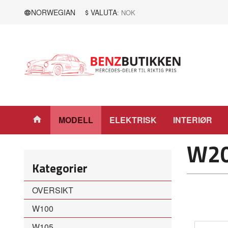
Gå
Lukk
NORWEGIAN
VALUTA
: NOK
til
innholdet
Produkter
MODELL
ELEKTRISK
INTERIØR
W2
Kategorier
OVERSIKT
W100
W105