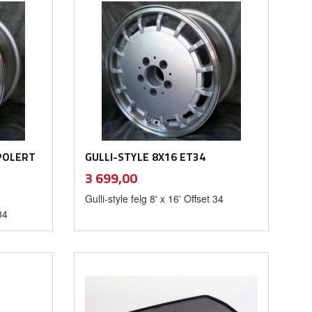
 POLERT
GULLI-STYLE 8X16 ET34
inkl.
Pris
3 699,00
mva.
Gulli-style felg 8' x 16' Offset 34
34
Kjøp