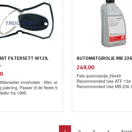
AT FILTERSETT W129,
AUTOMATGIROLJE MB 236
.
inkl.
Pris
249,00
mva.
inkl.
0
Febi automatolje 29449
mva.
Recommended Use ATF 134
iltersetter inneholder : filter, el.
Recommended Use MB 236.
 pakning. Passer til de fleste 5
eller fra 1995.
Kjøp
Kjøp
1
2
3
4
Nest