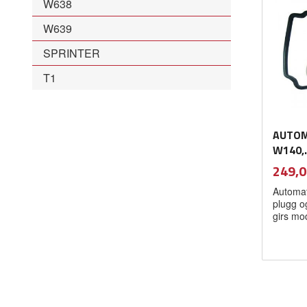
W638
W639
SPRINTER
T1
AUTOM
W140,.
Pris
249,0
Automatf
plugg og
girs mod