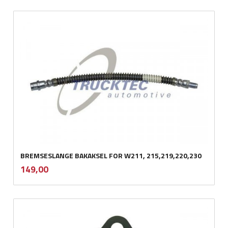
BREMSESLANGE BAKAKSEL FOR W211, 215,219,220,230
inkl.
Pris
149,00
mva.