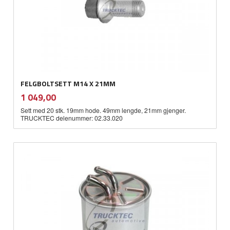
FELGBOLTSETT M14 X 21MM
inkl.
Pris
1 049,00
mva.
Sett med 20 stk. 19mm hode. 49mm lengde, 21mm gjenger.
TRUCKTEC delenummer: 02.33.020