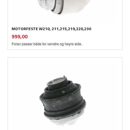
MOTORFESTE W210, 211,215,219,220,230
inkl.
Pris
999,00
mva.
Foran passer både for venstre og høyre side.