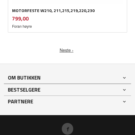
MOTORFESTE W210, 211,215,219,220,230
inkl.
Pris
799,00
mva.
Foran høyre
Neste ›
OM BUTIKKEN
BESTSELGERE
PARTNERE