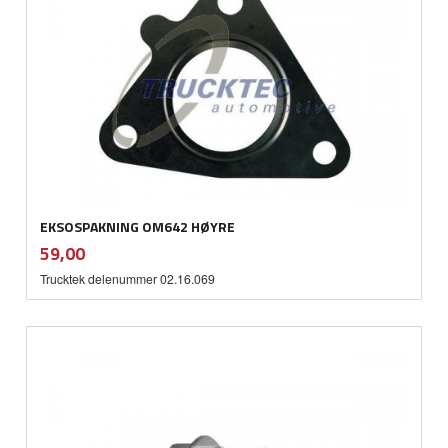
EKSOSPAKNING OM642 HØYRE
inkl.
Pris
59,00
mva.
Trucktek delenummer 02.16.069