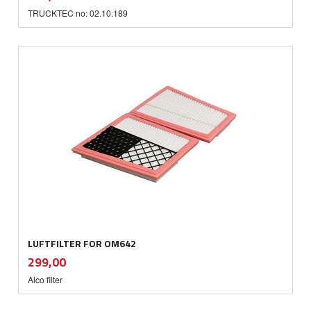
mva.
TRUCKTEC no: 02.10.189
LUFTFILTER FOR OM642
inkl.
Pris
299,00
mva.
Alco filter