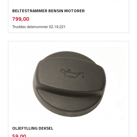
BELTESTRAMMER BENSIN MOTORER
inkl.
Pris
799,00
mva.
Trucktec delenummer 02.19.221
OLJEFYLLING DEKSEL
inkl.
Pris
59,00