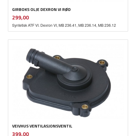
GIRBOKS OLJE DEXRON VI RØD
inkl.
Pris
299,00
mva.
Syntetisk ATF VI. Dexron VI, MB 236.41, MB 236.14, MB 236.12
VEIVHUS VENTILASJONSVENTIL
inkl.
Pris
399,00