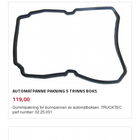
AUTOMATPANNE PAKNING 5 TRINNS BOKS
inkl.
Pris
119,00
mva.
Gummipakning for bunnpannen av automatboksen. TRUCKTEC
part number: 02.25.031