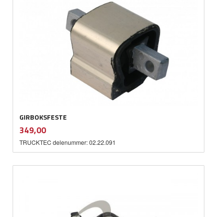
GIRBOKSFESTE
inkl.
Pris
349,00
mva.
TRUCKTEC delenummer: 02.22.091