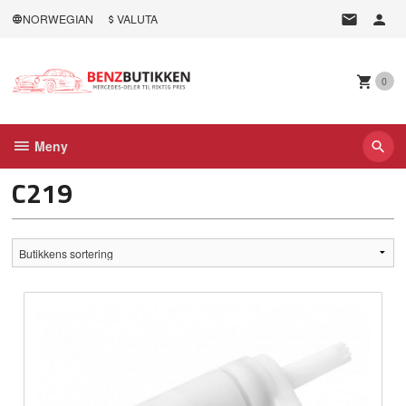
Gå
NORWEGIAN
VALUTA
til
innholdet
0
Meny
C219