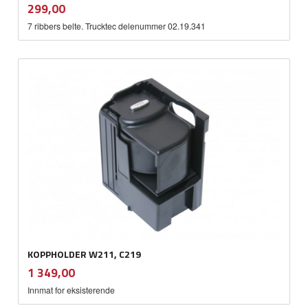
inkl.
Pris
299,00
mva.
7 ribbers belte. Trucktec delenummer 02.19.341
KOPPHOLDER W211, C219
inkl.
Pris
1 349,00
mva.
Innmat for eksisterende