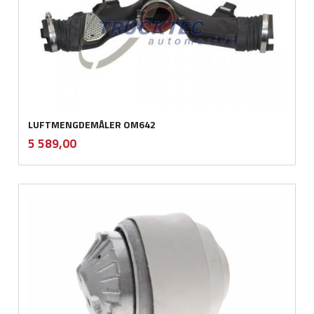
LUFTMENGDEMÅLER OM642
inkl.
Pris
5 589,00
mva.