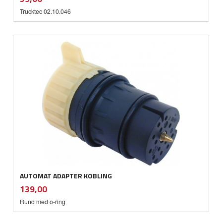
mva.
Trucktec 02.10.046
AUTOMAT ADAPTER KOBLING
inkl.
Pris
139,00
mva.
Rund med o-ring