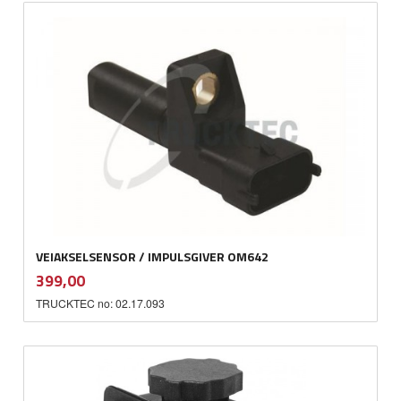
VEIAKSELSENSOR / IMPULSGIVER OM642
inkl.
Pris
399,00
mva.
TRUCKTEC no: 02.17.093