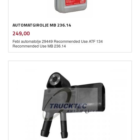
AUTOMATGIROLJE MB 236.14
inkl.
Pris
249,00
mva.
Febi automatolje 29449 Recommended Use ATF 134
Recommended Use MB 236.14