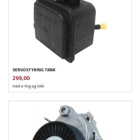
SERVOSTYRING TANK
inkl.
Pris
299,00
mva.
med o-ring og lokk