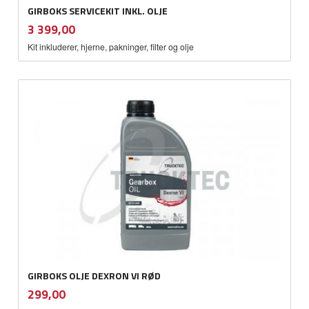
GIRBOKS SERVICEKIT INKL. OLJE
inkl.
Pris
3 399,00
mva.
Kit inkluderer, hjerne, pakninger, filter og olje
GIRBOKS OLJE DEXRON VI RØD
inkl.
Pris
299,00
mva.