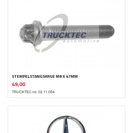
STEMPELSTANGSKRUE M8 X 47MM
inkl.
Pris
49,00
mva.
TRUCKTEC no: 02.11.054