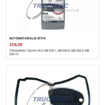
AUTOMATGIROLJE ATFIII
inkl.
Pris
259,00
mva.
Tilfredsstiller : Dexron III H, MB 236.1, MB 236.6, MB 236.9, MB
236.10