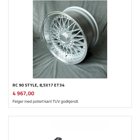
RC 90 STYLE, 8,5X17 ET34
inkl.
Pris
4 967,00
mva.
Felger med pollert kant TUV godkjendt.