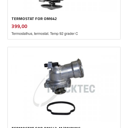
TERMOSTAT FOR OM642
inkl.
Pris
399,00
mva.
Termostathus, termostat. Temp 92 grader C