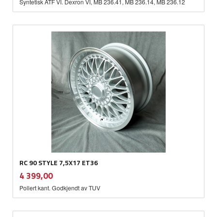
Syntetisk ATF VI. Dexron VI, MB 236.41, MB 236.14, MB 236.12
RC 90 STYLE 7,5X17 ET36
inkl.
Pris
4 399,00
mva.
Pollert kant. Godkjendt av TUV