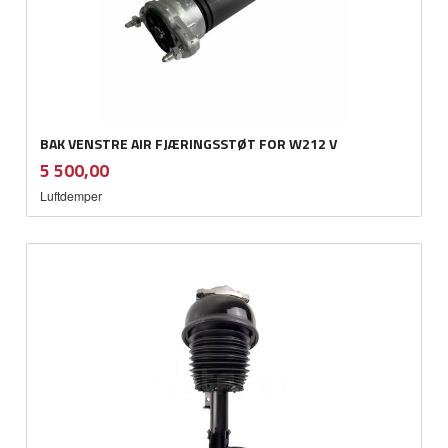
BAK VENSTRE AIR FJÆRINGSSTØT FOR W212 V
inkl.
Pris
5 500,00
mva.
Luftdemper