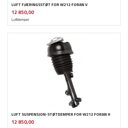
LUFT FJÆRINGSSTØT FOR W212 FORAN V
inkl.
Pris
12 850,00
mva.
Luftdemper
LUFT SUSPENSJON-STØTDEMPER FOR W212 FORAN H
inkl.
Pris
12 850,00
mva.