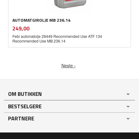
AUTOMATGIROLJE MB 236.14
inkl.
Pris
249,00
mva.
Febi automatolje 29449 Recommended Use ATF 134
Recommended Use MB 236.14
Neste ›
OM BUTIKKEN
BESTSELGERE
PARTNERE