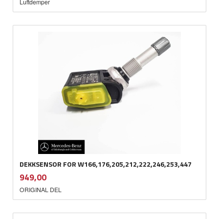
Luftdemper
DEKKSENSOR FOR W166,176,205,212,222,246,253,447
inkl.
Pris
949,00
mva.
ORIGINAL DEL