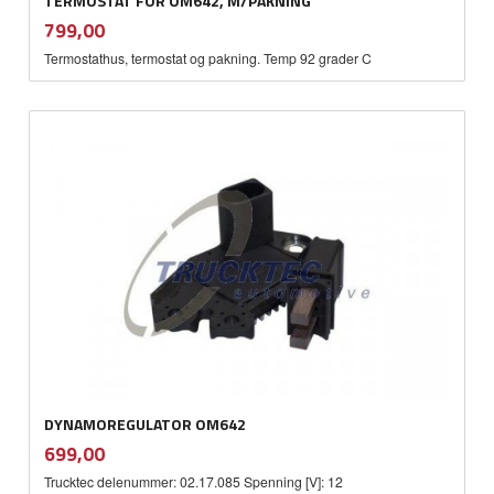
TERMOSTAT FOR OM642, M/PAKNING
inkl.
Pris
799,00
mva.
Termostathus, termostat og pakning. Temp 92 grader C
DYNAMOREGULATOR OM642
inkl.
Pris
699,00
mva.
Trucktec delenummer: 02.17.085 Spenning [V]: 12