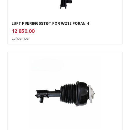
LUFT FJÆRINGSSTØT FOR W212 FORAN H
inkl.
Pris
12 850,00
mva.
Luftdemper