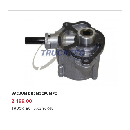
VACUUM BREMSEPUMPE
inkl.
Pris
2 199,00
mva.
TRUCKTEC no: 02.36.069