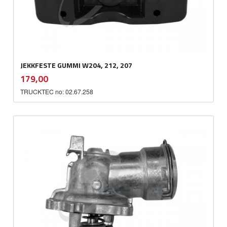
JEKKFESTE GUMMI W204, 212, 207
inkl.
Pris
179,00
mva.
TRUCKTEC no: 02.67.258