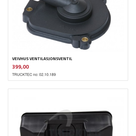
VEIVHUS VENTILASJONSVENTIL
inkl.
Pris
399,00
mva.
TRUCKTEC no: 02.10.189