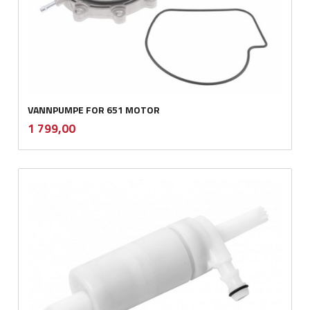
VANNPUMPE FOR 651 MOTOR
inkl.
Pris
1 799,00
mva.