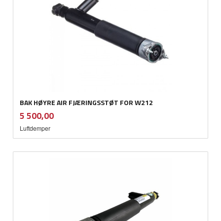
BAK HØYRE AIR FJÆRINGSSTØT FOR W212
inkl.
Pris
5 500,00
mva.
Luftdemper