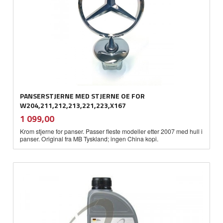
PANSERSTJERNE MED STJERNE OE FOR
W204,211,212,213,221,223,X167
inkl.
Pris
1 099,00
mva.
Krom stjerne for panser. Passer fleste modeller etter 2007 med hull i
panser. Original fra MB Tyskland; ingen China kopi.