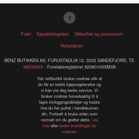
Frakt
Kjøpsbetingelser
Sikkerhet og personvern
Nyhetsbrev
BENZ BUTIKKEN AS, FURUSTADLIA 12, 3232 SANDEFJORD, Tlf.
98833620
- Foretaksregisteret 920801005MVA
Vår nettbutikk bruker cookies slik at
du får en bedre kjøpsopplevelse og
vi kan yte deg bedre service. Vi
bruker cookies hovedsaklig til å
lagre innloggingsdetaljer og huske
hva du har puttet i handlekurven
din. Fortsett å bruke siden som
normalt om du godtar dette.
Les
mer
eller
endre innstillinger for
cookies.