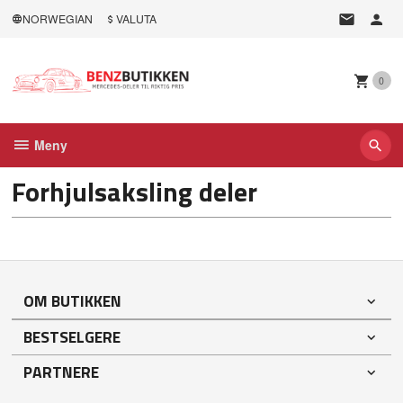
Gå
NORWEGIAN
VALUTA
til
innholdet
0
Meny
Forhjulsaksling deler
OM BUTIKKEN
BESTSELGERE
PARTNERE