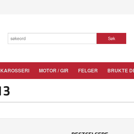
Søk
KAROSSERI
MOTOR / GIR
FELGER
BRUKTE D
13