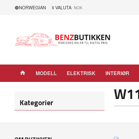
Gå
Lukk
NORWEGIAN
VALUTA
: NOK
til
innholdet
Produkter
MODELL
ELEKTRISK
INTERIØR
W1
Kategorier