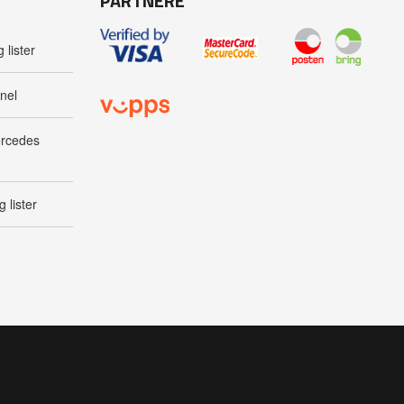
PARTNERE
 lister
nel
ercedes
 lister