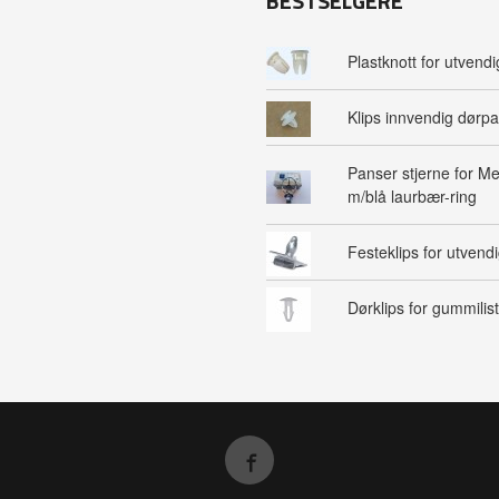
BESTSELGERE
Plastknott for utvendig
Klips innvendig dørpa
Panser stjerne for M
m/blå laurbær-ring
Festeklips for utvendig
Dørklips for gummilist