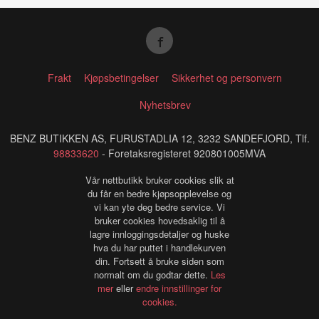
Frakt
Kjøpsbetingelser
Sikkerhet og personvern
Nyhetsbrev
BENZ BUTIKKEN AS, FURUSTADLIA 12, 3232 SANDEFJORD, Tlf.
98833620
- Foretaksregisteret 920801005MVA
Vår nettbutikk bruker cookies slik at
du får en bedre kjøpsopplevelse og
vi kan yte deg bedre service. Vi
bruker cookies hovedsaklig til å
lagre innloggingsdetaljer og huske
hva du har puttet i handlekurven
din. Fortsett å bruke siden som
normalt om du godtar dette.
Les
mer
eller
endre innstillinger for
cookies.