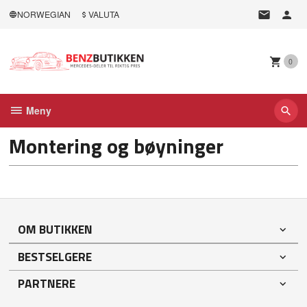
Gå
NORWEGIAN
VALUTA
til
innholdet
0
Meny
Montering og bøyninger
OM BUTIKKEN
BESTSELGERE
PARTNERE