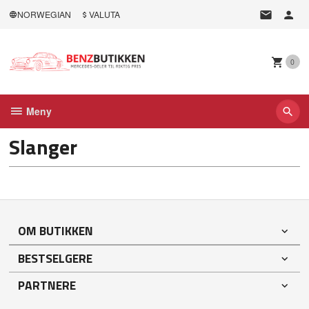
Gå
NORWEGIAN
VALUTA
til
innholdet
0
Meny
Slanger
OM BUTIKKEN
BESTSELGERE
PARTNERE