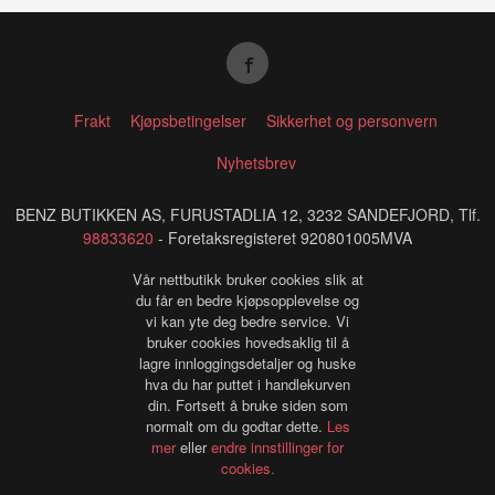
Frakt
Kjøpsbetingelser
Sikkerhet og personvern
Nyhetsbrev
BENZ BUTIKKEN AS, FURUSTADLIA 12, 3232 SANDEFJORD, Tlf.
98833620
- Foretaksregisteret 920801005MVA
Vår nettbutikk bruker cookies slik at
du får en bedre kjøpsopplevelse og
vi kan yte deg bedre service. Vi
bruker cookies hovedsaklig til å
lagre innloggingsdetaljer og huske
hva du har puttet i handlekurven
din. Fortsett å bruke siden som
normalt om du godtar dette.
Les
mer
eller
endre innstillinger for
cookies.