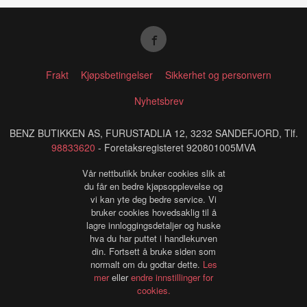
Frakt
Kjøpsbetingelser
Sikkerhet og personvern
Nyhetsbrev
BENZ BUTIKKEN AS, FURUSTADLIA 12, 3232 SANDEFJORD, Tlf.
98833620
- Foretaksregisteret 920801005MVA
Vår nettbutikk bruker cookies slik at
du får en bedre kjøpsopplevelse og
vi kan yte deg bedre service. Vi
bruker cookies hovedsaklig til å
lagre innloggingsdetaljer og huske
hva du har puttet i handlekurven
din. Fortsett å bruke siden som
normalt om du godtar dette.
Les
mer
eller
endre innstillinger for
cookies.