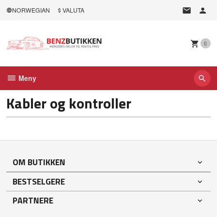
Gå
NORWEGIAN
VALUTA
til
innholdet
0
Meny
Kabler og kontroller
OM BUTIKKEN
BESTSELGERE
PARTNERE