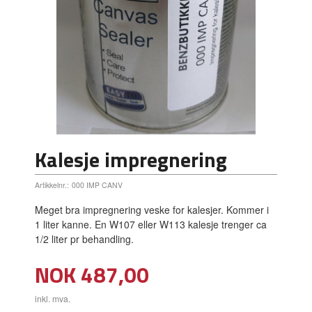
Kalesje impregnering
Artikkelnr.:
000 IMP CANV
Meget bra impregnering veske for kalesjer. Kommer i
1 liter kanne. En W107 eller W113 kalesje trenger ca
1/2 liter pr behandling.
Pris
NOK
487,00
inkl. mva.