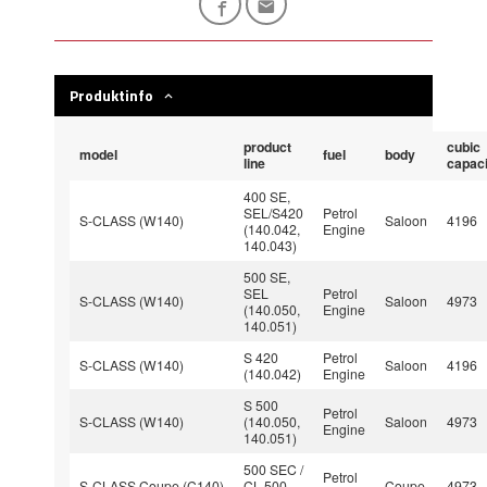
Produktinfo
product
cubic
model
fuel
body
line
capaci
400 SE,
SEL/S420
Petrol
S-CLASS (W140)
Saloon
4196
(140.042,
Engine
140.043)
500 SE,
SEL
Petrol
S-CLASS (W140)
Saloon
4973
(140.050,
Engine
140.051)
S 420
Petrol
S-CLASS (W140)
Saloon
4196
(140.042)
Engine
S 500
Petrol
S-CLASS (W140)
(140.050,
Saloon
4973
Engine
140.051)
500 SEC /
Petrol
S-CLASS Coupe (C140)
CL 500
Coupe
4973