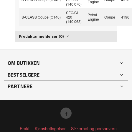
Engine
(140.070)
SEC/CL
Petrol
S-CLASS Coupe (C140)
420
Coupe
4196
Engine
(140.063)
Produktanmeldelser (0)
OM BUTIKKEN
BESTSELGERE
PARTNERE
Frakt
Kjøpsbetingelser
Sikkerhet og personvern