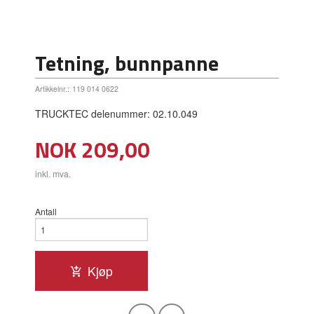
Tetning, bunnpanne
Artikkelnr.:
119 014 0622
TRUCKTEC delenummer: 02.10.049
Pris
NOK
209,00
inkl. mva.
Antall
Kjøp