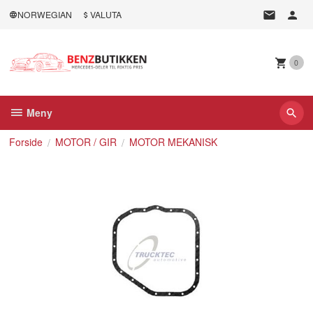
Gå
NORWEGIAN
VALUTA
til
innholdet
0
Meny
Forside
MOTOR / GIR
MOTOR MEKANISK