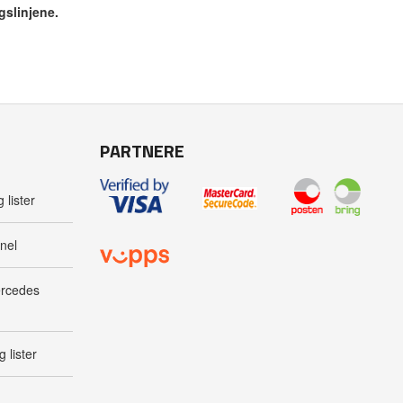
gslinjene.
PARTNERE
 lister
nel
ercedes
 lister