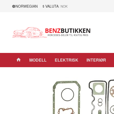
Gå
Lukk
NORWEGIAN
VALUTA
: NOK
til
innholdet
Produkter
MODELL
ELEKTRISK
INTERIØR