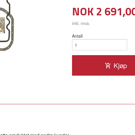
Pris
NOK
2 691,0
inkl. mva.
Antall
Kjøp