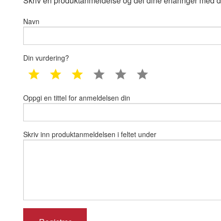
Skriv en produktanmeldelse og del dine erfaringer med d
Navn
Din vurdering?
1 star
2 star
3 star
4 star
5 star
6 star
Oppgi en tittel for anmeldelsen din
Skriv inn produktanmeldelsen i feltet under