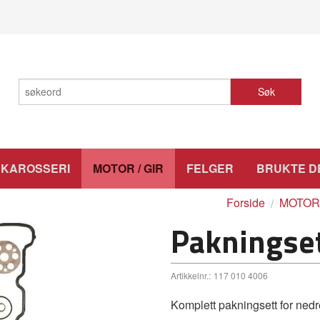
Søk
KAROSSERI
MOTOR / GIR
FELGER
BRUKTE D
Forside
MOTOR 
Pakningse
Artikkelnr.:
117 010 4006
Komplett pakningsett for ned