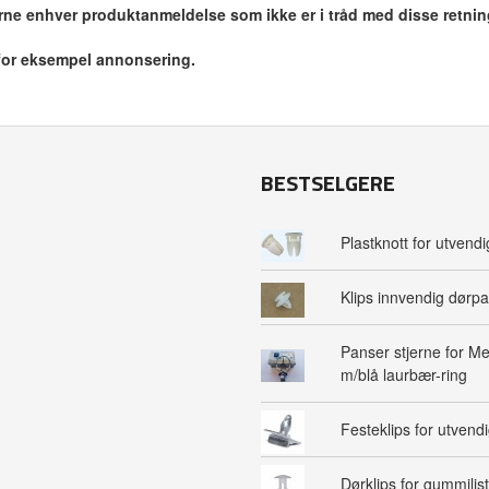
jerne enhver produktanmeldelse som ikke er i tråd med disse retnin
 for eksempel annonsering.
BESTSELGERE
Plastknott for utvendig
Klips innvendig dørpa
Panser stjerne for M
m/blå laurbær-ring
Festeklips for utvendig
Dørklips for gummilist