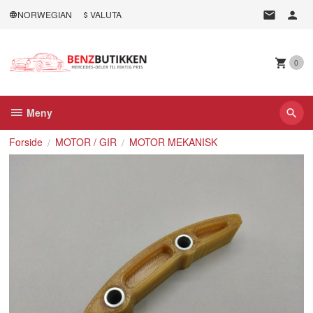
Gå
NORWEGIAN
VALUTA
til
innholdet
0
Meny
Forside
MOTOR / GIR
MOTOR MEKANISK