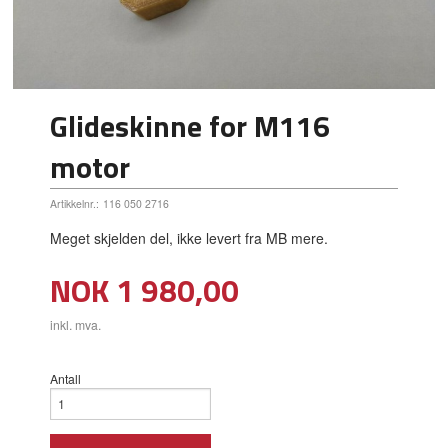
Glideskinne for M116
motor
Artikkelnr.:
116 050 2716
Meget skjelden del, ikke levert fra MB mere.
Pris
NOK
1 980,00
inkl. mva.
Antall