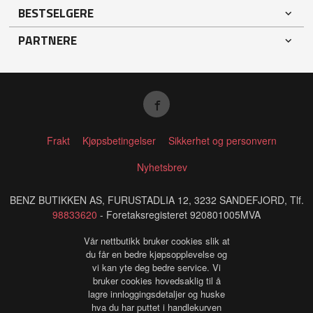
BESTSELGERE
PARTNERE
Frakt
Kjøpsbetingelser
Sikkerhet og personvern
Nyhetsbrev
BENZ BUTIKKEN AS, FURUSTADLIA 12, 3232 SANDEFJORD, Tlf.
98833620
- Foretaksregisteret 920801005MVA
Vår nettbutikk bruker cookies slik at
du får en bedre kjøpsopplevelse og
vi kan yte deg bedre service. Vi
bruker cookies hovedsaklig til å
lagre innloggingsdetaljer og huske
hva du har puttet i handlekurven