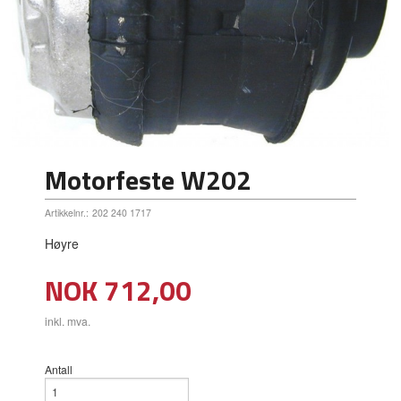
Motorfeste W202
Artikkelnr.:
202 240 1717
Høyre
Pris
NOK
712,00
inkl. mva.
Antall