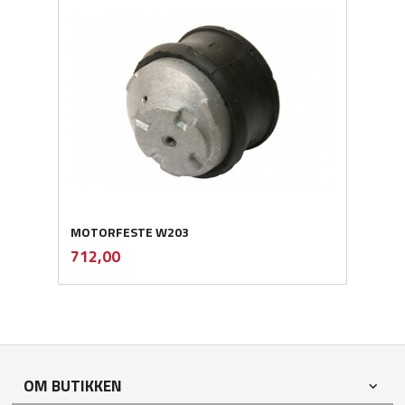
MOTORFESTE W203
inkl.
Pris
712,00
mva.
OM BUTIKKEN