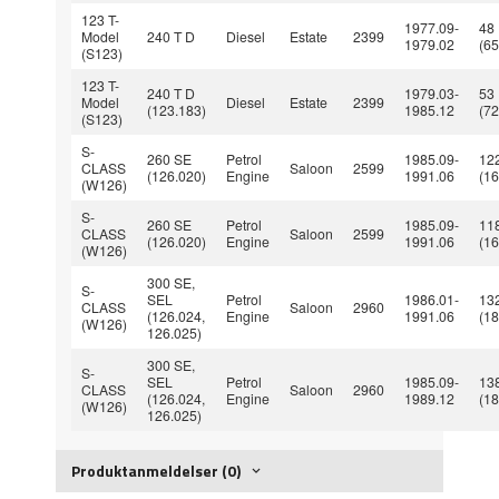
123 T-
1977.09-
48
Model
240 T D
Diesel
Estate
2399
1979.02
(65
(S123)
123 T-
240 T D
1979.03-
53
Model
Diesel
Estate
2399
(123.183)
1985.12
(72
(S123)
S-
260 SE
Petrol
1985.09-
12
CLASS
Saloon
2599
(126.020)
Engine
1991.06
(16
(W126)
S-
260 SE
Petrol
1985.09-
11
CLASS
Saloon
2599
(126.020)
Engine
1991.06
(16
(W126)
300 SE,
S-
SEL
Petrol
1986.01-
13
CLASS
Saloon
2960
(126.024,
Engine
1991.06
(18
(W126)
126.025)
300 SE,
S-
SEL
Petrol
1985.09-
13
CLASS
Saloon
2960
(126.024,
Engine
1989.12
(18
(W126)
126.025)
Produktanmeldelser (0)