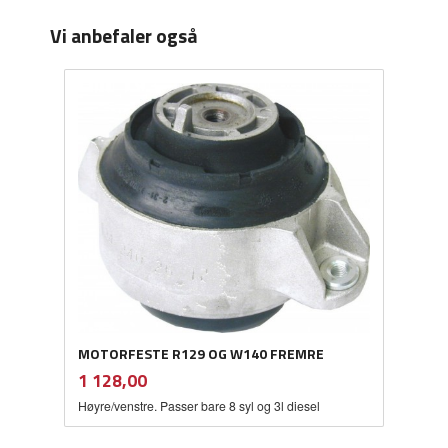
Vi anbefaler også
MOTORFESTE R129 OG W140 FREMRE
inkl.
Pris
1 128,00
mva.
Høyre/venstre. Passer bare 8 syl og 3l diesel