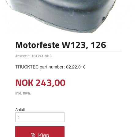
Motorfeste W123, 126
Artikkelnr.:
123 241 5013
TRUCKTEC part number: 02.22.016
Pris
NOK
243,00
inkl. mva.
Antall
Kjøp