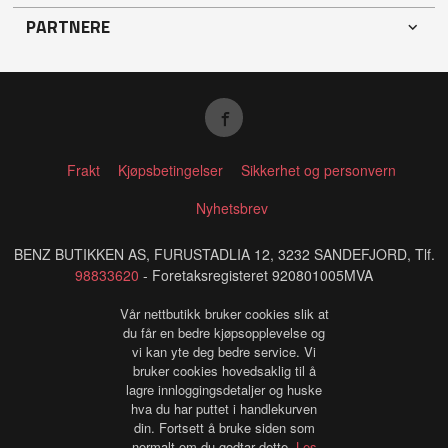
PARTNERE
Frakt
Kjøpsbetingelser
Sikkerhet og personvern
Nyhetsbrev
BENZ BUTIKKEN AS, FURUSTADLIA 12, 3232 SANDEFJORD, Tlf.
98833620
- Foretaksregisteret 920801005MVA
Vår nettbutikk bruker cookies slik at
du får en bedre kjøpsopplevelse og
vi kan yte deg bedre service. Vi
bruker cookies hovedsaklig til å
lagre innloggingsdetaljer og huske
hva du har puttet i handlekurven
din. Fortsett å bruke siden som
normalt om du godtar dette.
Les