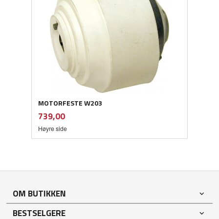
MOTORFESTE W203
inkl.
Pris
739,00
mva.
Høyre side
OM BUTIKKEN
BESTSELGERE