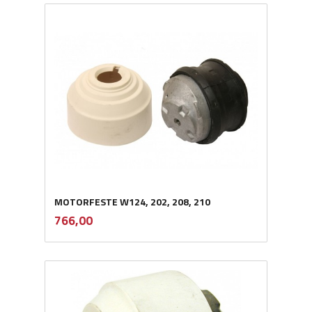
MOTORFESTE W124, 202, 208, 210
inkl.
Pris
766,00
mva.