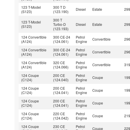
123 T-Model
300 T D
Diesel
Estate
29
(S123)
(123.190)
300 T
123 T-Model
Turbo-D
Diesel
Estate
29
(S123)
(123.193)
124 Convertible
300 CE-24
Petrol
Convertible
29
(A124)
(124.061)
Engine
124 Convertible
300 CE-24
Petrol
Convertible
29
(A124)
(124.061)
Engine
124 Convertible
320 CE
Petrol
Convertible
31
(A124)
(124.066)
Engine
124 Coupe
200 CE
Petrol
Coupe
19
(C124)
(124.040)
Engine
124 Coupe
200 CE
Petrol
Coupe
19
(C124)
(124.041)
Engine
124 Coupe
200 CE
Petrol
Coupe
19
(C124)
(124.041)
Engine
124 Coupe
220 CE
Petrol
Coupe
21
(C124)
(124.042)
Engine
124 Coupe
230 CE
Petrol
Coupe
22