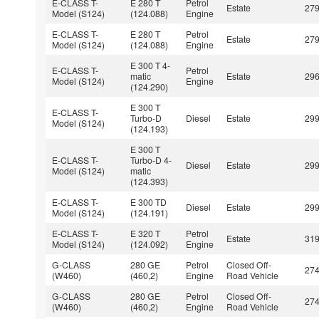
E-CLASS T-
E 280 T
Petrol
Estate
27
Model (S124)
(124.088)
Engine
E-CLASS T-
E 280 T
Petrol
Estate
27
Model (S124)
(124.088)
Engine
E 300 T 4-
E-CLASS T-
Petrol
matic
Estate
29
Model (S124)
Engine
(124.290)
E 300 T
E-CLASS T-
Turbo-D
Diesel
Estate
29
Model (S124)
(124.193)
E 300 T
E-CLASS T-
Turbo-D 4-
Diesel
Estate
29
Model (S124)
matic
(124.393)
E-CLASS T-
E 300 TD
Diesel
Estate
29
Model (S124)
(124.191)
E-CLASS T-
E 320 T
Petrol
Estate
31
Model (S124)
(124.092)
Engine
G-CLASS
280 GE
Petrol
Closed Off-
27
(W460)
(460,2)
Engine
Road Vehicle
G-CLASS
280 GE
Petrol
Closed Off-
27
(W460)
(460,2)
Engine
Road Vehicle