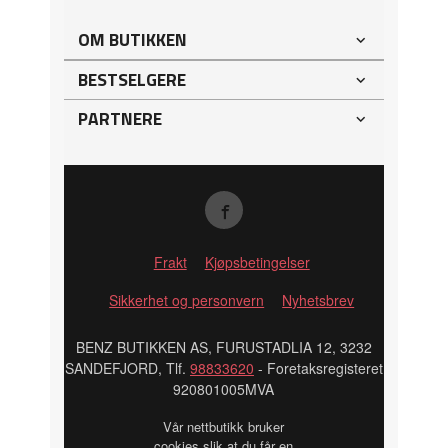
OM BUTIKKEN
BESTSELGERE
PARTNERE
Frakt
Kjøpsbetingelser
Sikkerhet og personvern
Nyhetsbrev
BENZ BUTIKKEN AS, FURUSTADLIA 12, 3232
SANDEFJORD, Tlf.
98833620
- Foretaksregisteret
920801005MVA
Vår nettbutikk bruker
cookies slik at du får en