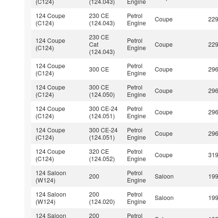
(C124)
(124.043)
Engine
124 Coupe
230 CE
Petrol
Coupe
22
(C124)
(124.043)
Engine
230 CE
124 Coupe
Petrol
Cat
Coupe
22
(C124)
Engine
(124.043)
124 Coupe
Petrol
300 CE
Coupe
29
(C124)
Engine
124 Coupe
300 CE
Petrol
Coupe
29
(C124)
(124.050)
Engine
124 Coupe
300 CE-24
Petrol
Coupe
29
(C124)
(124.051)
Engine
124 Coupe
300 CE-24
Petrol
Coupe
29
(C124)
(124.051)
Engine
124 Coupe
320 CE
Petrol
Coupe
31
(C124)
(124.052)
Engine
124 Saloon
Petrol
200
Saloon
19
(W124)
Engine
124 Saloon
200
Petrol
Saloon
19
(W124)
(124.020)
Engine
124 Saloon
200
Petrol