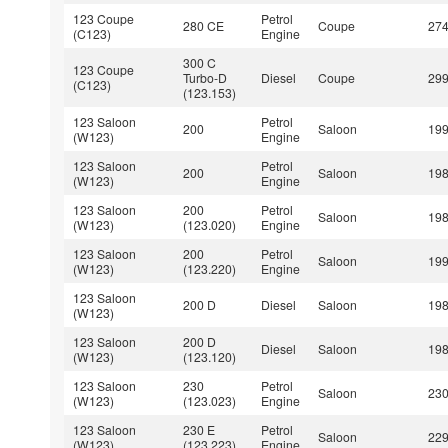
123 Coupe
Petrol
280 CE
Coupe
27
(C123)
Engine
300 C
123 Coupe
Turbo-D
Diesel
Coupe
29
(C123)
(123.153)
123 Saloon
Petrol
200
Saloon
19
(W123)
Engine
123 Saloon
Petrol
200
Saloon
19
(W123)
Engine
123 Saloon
200
Petrol
Saloon
19
(W123)
(123.020)
Engine
123 Saloon
200
Petrol
Saloon
19
(W123)
(123.220)
Engine
123 Saloon
200 D
Diesel
Saloon
19
(W123)
123 Saloon
200 D
Diesel
Saloon
19
(W123)
(123.120)
123 Saloon
230
Petrol
Saloon
23
(W123)
(123.023)
Engine
123 Saloon
230 E
Petrol
Saloon
22
(W123)
(123.223)
Engine