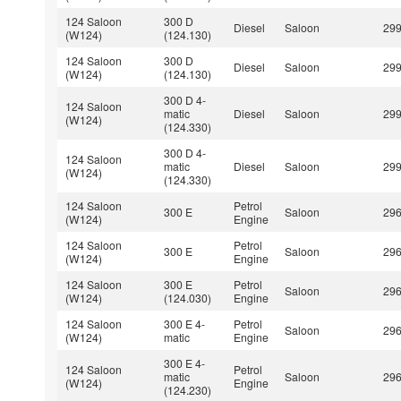
124 Saloon
300 D
Diesel
Saloon
29
(W124)
(124.130)
124 Saloon
300 D
Diesel
Saloon
29
(W124)
(124.130)
300 D 4-
124 Saloon
matic
Diesel
Saloon
29
(W124)
(124.330)
300 D 4-
124 Saloon
matic
Diesel
Saloon
29
(W124)
(124.330)
124 Saloon
Petrol
300 E
Saloon
29
(W124)
Engine
124 Saloon
Petrol
300 E
Saloon
29
(W124)
Engine
124 Saloon
300 E
Petrol
Saloon
29
(W124)
(124.030)
Engine
124 Saloon
300 E 4-
Petrol
Saloon
29
(W124)
matic
Engine
300 E 4-
124 Saloon
Petrol
matic
Saloon
29
(W124)
Engine
(124.230)