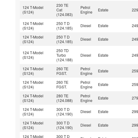
230 TE
124 T-Model
Petrol
Cat
Estate
22
(S124)
Engine
(124.083)
124 T-Model
250 T D
Diesel
Estate
24
(S124)
(124.185)
124 T-Model
250 T D
Diesel
Estate
24
(S124)
(124.185)
250 TD
124 T-Model
Turbo
Diesel
Estate
24
(S124)
(124.188)
124 T-Model
260 TE
Petrol
Estate
25
(S124)
FGST.
Engine
124 T-Model
260 TE
Petrol
Estate
25
(S124)
FGST.
Engine
124 T-Model
280 TE
Petrol
Estate
27
(S124)
(124.088)
Engine
124 T-Model
300 T D
Diesel
Estate
29
(S124)
(124.190)
124 T-Model
300 T D
Diesel
Estate
29
(S124)
(124.190)
124 T-Model
300 T D