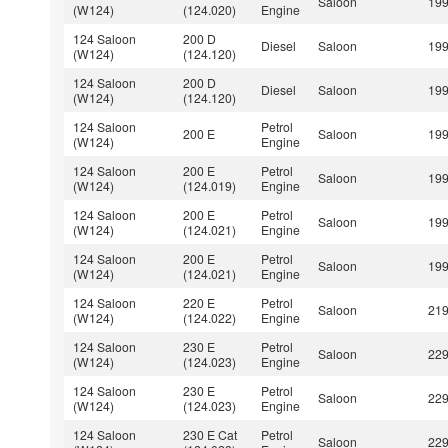
Saloon
19
(W124)
(124.020)
Engine
124 Saloon
200 D
Diesel
Saloon
19
(W124)
(124.120)
124 Saloon
200 D
Diesel
Saloon
19
(W124)
(124.120)
124 Saloon
Petrol
200 E
Saloon
19
(W124)
Engine
124 Saloon
200 E
Petrol
Saloon
19
(W124)
(124.019)
Engine
124 Saloon
200 E
Petrol
Saloon
19
(W124)
(124.021)
Engine
124 Saloon
200 E
Petrol
Saloon
19
(W124)
(124.021)
Engine
124 Saloon
220 E
Petrol
Saloon
21
(W124)
(124.022)
Engine
124 Saloon
230 E
Petrol
Saloon
22
(W124)
(124.023)
Engine
124 Saloon
230 E
Petrol
Saloon
22
(W124)
(124.023)
Engine
124 Saloon
230 E Cat
Petrol
Saloon
22