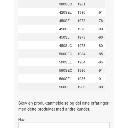
380SLC
1981
420SEL
1986
-91
450SE
1973
-76
450SEL
1973
-80
450SL
1973
-80
450SLC
1973
-80
500SEC
1984
-85
500SEL
1984
-85
560SEC
1986
-91
560SEL
1986
-91
560SL
1986
-89
Skriv en produktanmeldelse og del dine erfaringer
med dette produktet med andre kunder.
Navn