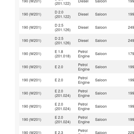
190 (W201)
Diesel
Saloon
19
(201.122)
D 2.0
190 (W201)
Diesel
Saloon
19
(201.122)
D 2.5
190 (W201)
Diesel
Saloon
24
(201.126)
D 2.5
190 (W201)
Diesel
Saloon
24
(201.126)
E 1.8
Petrol
190 (W201)
Saloon
17
(201.018)
Engine
Petrol
190 (W201)
E 2.0
Saloon
19
Engine
Petrol
190 (W201)
E 2.0
Saloon
19
Engine
E 2.0
Petrol
190 (W201)
Saloon
19
(201.024)
Engine
E 2.0
Petrol
190 (W201)
Saloon
19
(201.024)
Engine
E 2.0
Petrol
190 (W201)
Saloon
19
(201.024)
Engine
Petrol
190 (W201)
E 2.3
Saloon
22