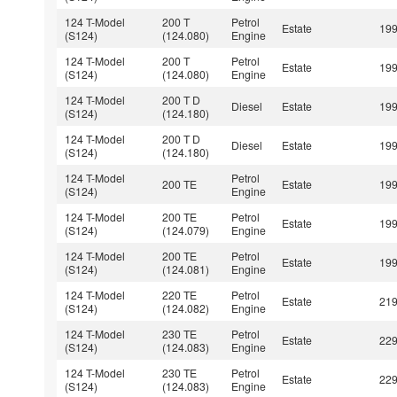
124 T-Model
200 T
Petrol
Estate
19
(S124)
(124.080)
Engine
124 T-Model
200 T
Petrol
Estate
19
(S124)
(124.080)
Engine
124 T-Model
200 T D
Diesel
Estate
19
(S124)
(124.180)
124 T-Model
200 T D
Diesel
Estate
19
(S124)
(124.180)
124 T-Model
Petrol
200 TE
Estate
19
(S124)
Engine
124 T-Model
200 TE
Petrol
Estate
19
(S124)
(124.079)
Engine
124 T-Model
200 TE
Petrol
Estate
19
(S124)
(124.081)
Engine
124 T-Model
220 TE
Petrol
Estate
21
(S124)
(124.082)
Engine
124 T-Model
230 TE
Petrol
Estate
22
(S124)
(124.083)
Engine
124 T-Model
230 TE
Petrol
Estate
22
(S124)
(124.083)
Engine