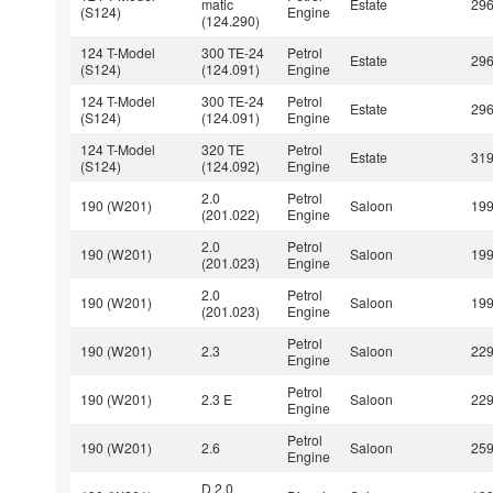
matic
Estate
29
(S124)
Engine
(124.290)
124 T-Model
300 TE-24
Petrol
Estate
29
(S124)
(124.091)
Engine
124 T-Model
300 TE-24
Petrol
Estate
29
(S124)
(124.091)
Engine
124 T-Model
320 TE
Petrol
Estate
31
(S124)
(124.092)
Engine
2.0
Petrol
190 (W201)
Saloon
19
(201.022)
Engine
2.0
Petrol
190 (W201)
Saloon
19
(201.023)
Engine
2.0
Petrol
190 (W201)
Saloon
19
(201.023)
Engine
Petrol
190 (W201)
2.3
Saloon
22
Engine
Petrol
190 (W201)
2.3 E
Saloon
22
Engine
Petrol
190 (W201)
2.6
Saloon
25
Engine
D 2.0