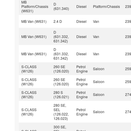
MB
D
Platform/Chassis
Diesel
Platform/Chassis
23
(631.340)
(W631)
MB Van (W631)
2.4 D
Diesel
Van
23
D
MB Van (W631)
(631.332,
Diesel
Van
23
631.342)
D
MB Van (W631)
(631.332,
Diesel
Van
23
631.342)
S-CLASS
260 SE
Petrol
Saloon
25
(W126)
(126.020)
Engine
S-CLASS
260 SE
Petrol
Saloon
25
(W126)
(126.020)
Engine
S-CLASS
280 S
Petrol
Saloon
27
(W126)
(126.021)
Engine
280 SE,
S-CLASS
SEL
Petrol
Saloon
27
(W126)
(126.022,
Engine
126.023)
300 SE,