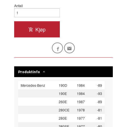
Antall
Kjøp
Produktinfo
Mercedes-Benz
190D
1984
-89
190E
1984
-93
260E
1987
-89
280CE
1978
-81
280E
1977
-81
280SE
1977
-80