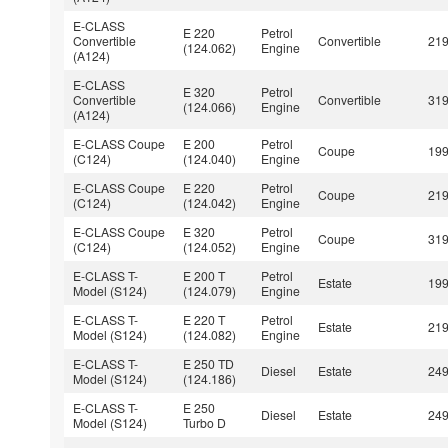
E-CLASS
E 220
Petrol
Convertible
Convertible
21
(124.062)
Engine
(A124)
E-CLASS
E 320
Petrol
Convertible
Convertible
31
(124.066)
Engine
(A124)
E-CLASS Coupe
E 200
Petrol
Coupe
19
(C124)
(124.040)
Engine
E-CLASS Coupe
E 220
Petrol
Coupe
21
(C124)
(124.042)
Engine
E-CLASS Coupe
E 320
Petrol
Coupe
31
(C124)
(124.052)
Engine
E-CLASS T-
E 200 T
Petrol
Estate
19
Model (S124)
(124.079)
Engine
E-CLASS T-
E 220 T
Petrol
Estate
21
Model (S124)
(124.082)
Engine
E-CLASS T-
E 250 TD
Diesel
Estate
24
Model (S124)
(124.186)
E-CLASS T-
E 250
Diesel
Estate
24
Model (S124)
Turbo D