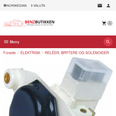
Gå
NORWEGIAN
VALUTA
til
innholdet
0
Meny
Forside
ELEKTRISK
RELÉER, BRYTERE OG SOLENOIDER