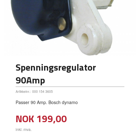
Spenningsregulator
90Amp
Artikkelnr.:
000 154 3605
Passer 90 Amp. Bosch dynamo
Pris
NOK
199,00
inkl. mva.