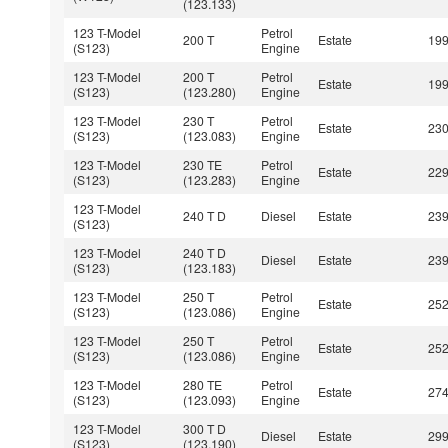
(123.133)
123 T-Model
Petrol
200 T
Estate
19
(S123)
Engine
123 T-Model
200 T
Petrol
Estate
19
(S123)
(123.280)
Engine
123 T-Model
230 T
Petrol
Estate
23
(S123)
(123.083)
Engine
123 T-Model
230 TE
Petrol
Estate
22
(S123)
(123.283)
Engine
123 T-Model
240 T D
Diesel
Estate
23
(S123)
123 T-Model
240 T D
Diesel
Estate
23
(S123)
(123.183)
123 T-Model
250 T
Petrol
Estate
25
(S123)
(123.086)
Engine
123 T-Model
250 T
Petrol
Estate
25
(S123)
(123.086)
Engine
123 T-Model
280 TE
Petrol
Estate
27
(S123)
(123.093)
Engine
123 T-Model
300 T D
Diesel
Estate
29
(S123)
(123.190)