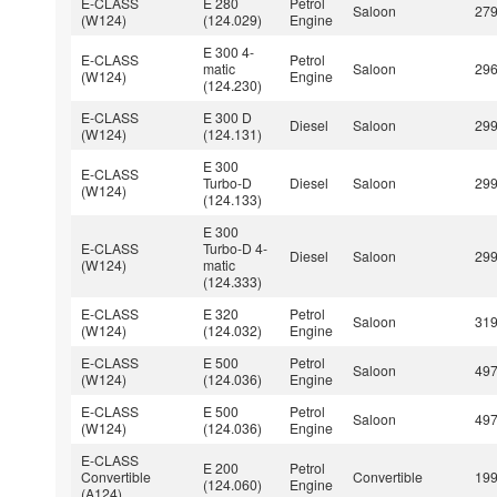
E-CLASS
E 280
Petrol
Saloon
27
(W124)
(124.029)
Engine
E 300 4-
E-CLASS
Petrol
matic
Saloon
29
(W124)
Engine
(124.230)
E-CLASS
E 300 D
Diesel
Saloon
29
(W124)
(124.131)
E 300
E-CLASS
Turbo-D
Diesel
Saloon
29
(W124)
(124.133)
E 300
E-CLASS
Turbo-D 4-
Diesel
Saloon
29
(W124)
matic
(124.333)
E-CLASS
E 320
Petrol
Saloon
31
(W124)
(124.032)
Engine
E-CLASS
E 500
Petrol
Saloon
49
(W124)
(124.036)
Engine
E-CLASS
E 500
Petrol
Saloon
49
(W124)
(124.036)
Engine
E-CLASS
E 200
Petrol
Convertible
Convertible
19
(124.060)
Engine
(A124)