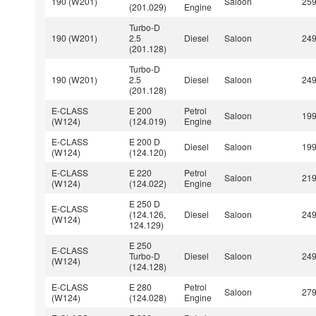
190 (W201)
Saloon
25
(201.029)
Engine
Turbo-D
190 (W201)
2.5
Diesel
Saloon
24
(201.128)
Turbo-D
190 (W201)
2.5
Diesel
Saloon
24
(201.128)
E-CLASS
E 200
Petrol
Saloon
19
(W124)
(124.019)
Engine
E-CLASS
E 200 D
Diesel
Saloon
19
(W124)
(124.120)
E-CLASS
E 220
Petrol
Saloon
21
(W124)
(124.022)
Engine
E 250 D
E-CLASS
(124.126,
Diesel
Saloon
24
(W124)
124.129)
E 250
E-CLASS
Turbo-D
Diesel
Saloon
24
(W124)
(124.128)
E-CLASS
E 280
Petrol
Saloon
27
(W124)
(124.028)
Engine