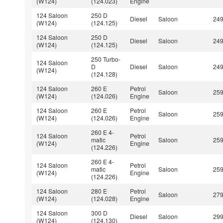
(W124)
(124.023)
Engine
124 Saloon
250 D
Diesel
Saloon
24
(W124)
(124.125)
124 Saloon
250 D
Diesel
Saloon
24
(W124)
(124.125)
250 Turbo-
124 Saloon
D
Diesel
Saloon
24
(W124)
(124.128)
124 Saloon
260 E
Petrol
Saloon
25
(W124)
(124.026)
Engine
124 Saloon
260 E
Petrol
Saloon
25
(W124)
(124.026)
Engine
260 E 4-
124 Saloon
Petrol
matic
Saloon
25
(W124)
Engine
(124.226)
260 E 4-
124 Saloon
Petrol
matic
Saloon
25
(W124)
Engine
(124.226)
124 Saloon
280 E
Petrol
Saloon
27
(W124)
(124.028)
Engine
124 Saloon
300 D
Diesel
Saloon
29
(W124)
(124.130)