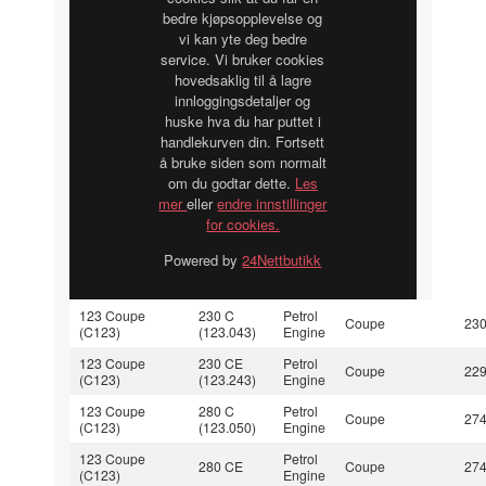
bedre kjøpsopplevelse og
vi kan yte deg bedre
service. Vi bruker cookies
hovedsaklig til å lagre
innloggingsdetaljer og
huske hva du har puttet i
handlekurven din. Fortsett
å bruke siden som normalt
om du godtar dette.
Les
mer
eller
endre innstillinger
for cookies.
Powered by
24Nettbutikk
123 Coupe
230 C
Petrol
Coupe
23
(C123)
(123.043)
Engine
123 Coupe
230 CE
Petrol
Coupe
22
(C123)
(123.243)
Engine
123 Coupe
280 C
Petrol
Coupe
27
(C123)
(123.050)
Engine
123 Coupe
Petrol
280 CE
Coupe
27
(C123)
Engine