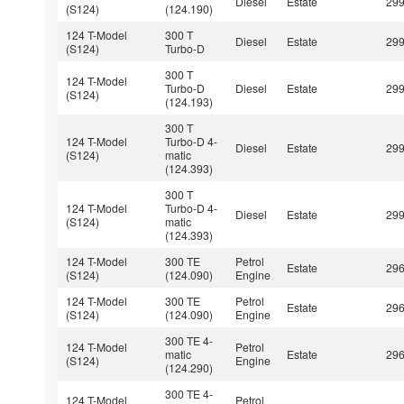
Diesel
Estate
29
(S124)
(124.190)
124 T-Model
300 T
Diesel
Estate
29
(S124)
Turbo-D
300 T
124 T-Model
Turbo-D
Diesel
Estate
29
(S124)
(124.193)
300 T
124 T-Model
Turbo-D 4-
Diesel
Estate
29
(S124)
matic
(124.393)
300 T
124 T-Model
Turbo-D 4-
Diesel
Estate
29
(S124)
matic
(124.393)
124 T-Model
300 TE
Petrol
Estate
29
(S124)
(124.090)
Engine
124 T-Model
300 TE
Petrol
Estate
29
(S124)
(124.090)
Engine
300 TE 4-
124 T-Model
Petrol
matic
Estate
29
(S124)
Engine
(124.290)
300 TE 4-
124 T-Model
Petrol