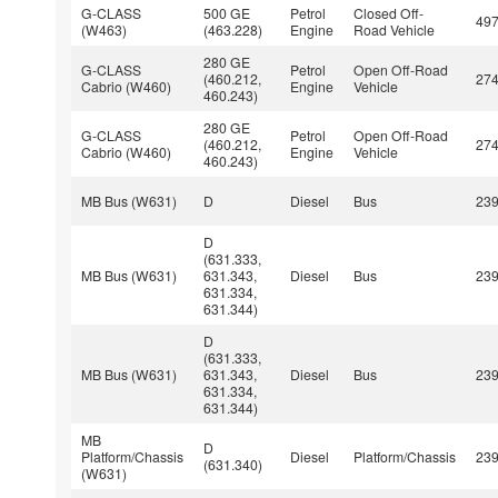
G-CLASS
500 GE
Petrol
Closed Off-
49
(W463)
(463.228)
Engine
Road Vehicle
280 GE
G-CLASS
Petrol
Open Off-Road
(460.212,
27
Cabrio (W460)
Engine
Vehicle
460.243)
280 GE
G-CLASS
Petrol
Open Off-Road
(460.212,
27
Cabrio (W460)
Engine
Vehicle
460.243)
MB Bus (W631)
D
Diesel
Bus
23
D
(631.333,
MB Bus (W631)
631.343,
Diesel
Bus
23
631.334,
631.344)
D
(631.333,
MB Bus (W631)
631.343,
Diesel
Bus
23
631.334,
631.344)
MB
D
Platform/Chassis
Diesel
Platform/Chassis
23
(631.340)
(W631)